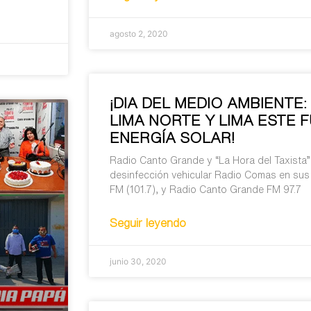
agosto 2, 2020
¡DIA DEL MEDIO AMBIENTE
LIMA NORTE Y LIMA ESTE
ENERGÍA SOLAR!
Radio Canto Grande y “La Hora del Taxista
desinfección vehicular Radio Comas en sus
FM (101.7), y Radio Canto Grande FM 97.7
Seguir leyendo
junio 30, 2020