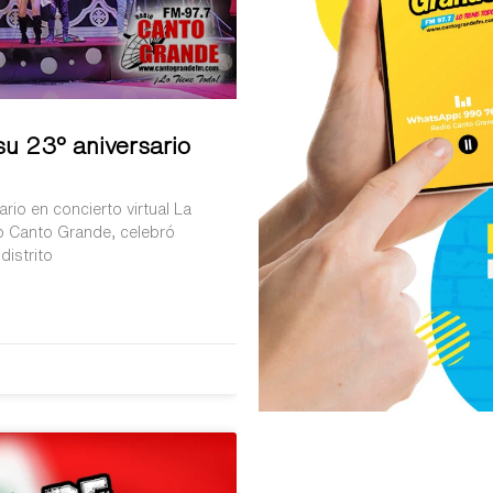
u 23º aniversario
io en concierto virtual La
o Canto Grande, celebró
distrito