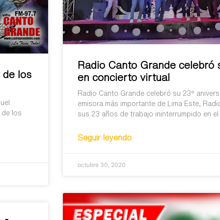
Radio Canto Grande celebró s
 de los
en concierto virtual
Radio Canto Grande celebró su 23º aniversar
uel
emisora más importante de Lima Este, Radi
 de los
sus 23 años de trabajo ininterrumpido en el 
Seguir leyendo
octubre 30, 2020