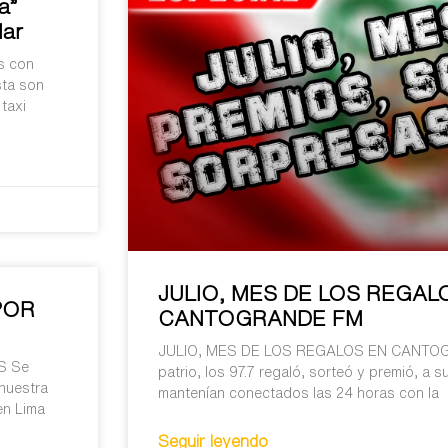
a”
lar
s con
sta son
taxi
JULIO, MES DE LOS REGAL
POR
CANTOGRANDE FM
JULIO, MES DE LOS REGALOS EN CANTOG
S Se
patrio, los 97.7 regaló, sorteó y premió, a 
nuestra
mantenían conectados las 24 horas con la
en Lima
Seguir leyendo