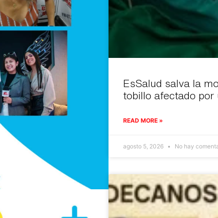
EsSalud salva la mov
tobillo afectado po
READ MORE »
agosto 5, 2026
No hay comenta