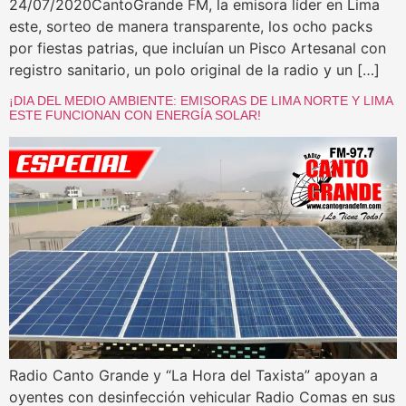
24/07/2020CantoGrande FM, la emisora líder en Lima
este, sorteo de manera transparente, los ocho packs
por fiestas patrias, que incluían un Pisco Artesanal con
registro sanitario, un polo original de la radio y un […]
¡DIA DEL MEDIO AMBIENTE: EMISORAS DE LIMA NORTE Y LIMA
ESTE FUNCIONAN CON ENERGÍA SOLAR!
Radio Canto Grande y “La Hora del Taxista” apoyan a
oyentes con desinfección vehicular Radio Comas en sus