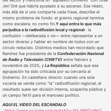
Jerí Oré que habría ayudado a su ascenso. Ese relato,
más allá de si uno comparte cada frase, describe el
mismo problema de fondo: el gremio regional termina
como escalera, no como fin.
Y aquí entra lo que más
perjudica a la radiodifusión local y regional
: la
confusión —deliberada o no— entre representar a un
sector diverso y hablar en nombre de todos con un
círculo reducido. Distintos medios han recordado que
Ramírez fue presidente de la
Confederación Nacional
de Radio y Televisión (CNRTV)
entre febrero y
noviembre de 2025, y
La República
señala que esa
agrupación ha sido criticada por su cercanía al
Gobierno. En castellano directo: cuando una sola
vocería se vende como “la” radiodifusión regional, el
resultado suele ser división interna, sospecha pública y
un campo fértil para el manoseo político.
AQUI EL VIDEO DEL ESCANDALO
:
https://www.youtube.com/watch?v=lXAJWNDzWsQ