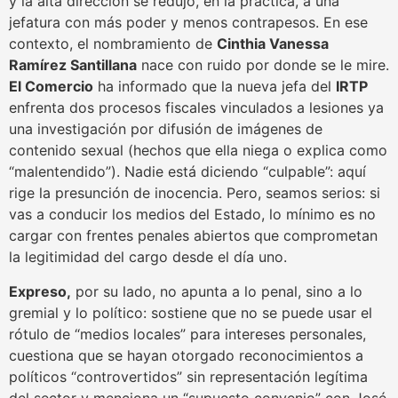
y la alta dirección se redujo, en la práctica, a una
jefatura con más poder y menos contrapesos. En ese
contexto, el nombramiento de
Cinthia Vanessa
Ramírez Santillana
nace con ruido por donde se le mire.
El Comercio
ha informado que la nueva jefa del
IRTP
enfrenta dos procesos fiscales vinculados a lesiones ya
una investigación por difusión de imágenes de
contenido sexual (hechos que ella niega o explica como
“malentendido”). Nadie está diciendo “culpable”: aquí
rige la presunción de inocencia. Pero, seamos serios: si
vas a conducir los medios del Estado, lo mínimo es no
cargar con frentes penales abiertos que comprometan
la legitimidad del cargo desde el día uno.
Expreso,
por su lado, no apunta a lo penal, sino a lo
gremial y lo político: sostiene que no se puede usar el
rótulo de “medios locales” para intereses personales,
cuestiona que se hayan otorgado reconocimientos a
políticos “controvertidos” sin representación legítima
del sector y menciona un “supuesto convenio” con José