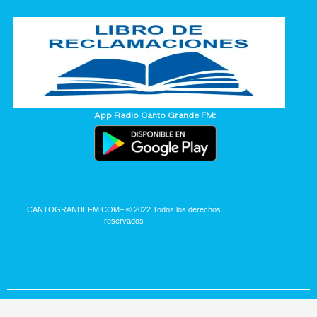
App Radio Canto Grande FM:
CANTOGRANDEFM.COM
– © 2022 Todos los derechos
reservados