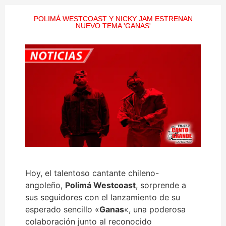
POLIMÁ WESTCOAST Y NICKY JAM ESTRENAN
NUEVO TEMA 'GANAS'
Hoy, el talentoso cantante chileno-
angoleño,
Polimá Westcoast
, sorprende a
sus seguidores con el lanzamiento de su
esperado sencillo «
Ganas
«, una poderosa
colaboración junto al reconocido