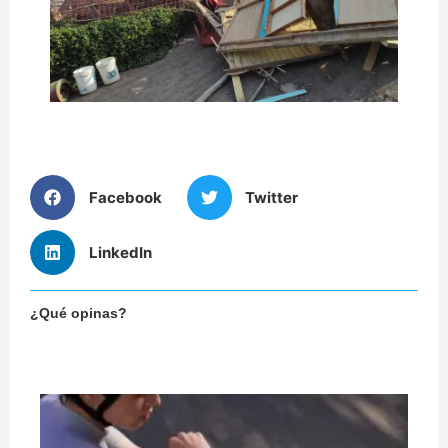
Facebook
Twitter
LinkedIn
¿Qué opinas?
¿
co
un