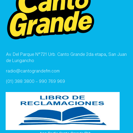
Av. Del Parque N°721 Urb. Canto Grande 2da etapa, San Juan
de Lurigancho
radio@cantograndefm.com
(01) 388 3800 – 990 769 969