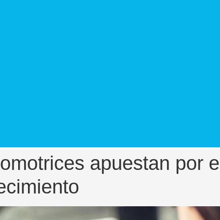
omotrices apuestan por el
ecimiento