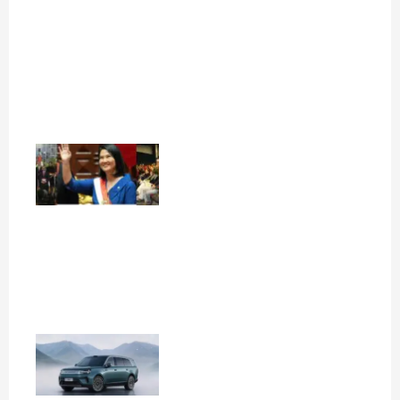
la
gobernabilidad
del Perú
agosto 4, 2026
Read More »
PRONUNCIAMIENTO
PÚBLICO
POR UNA RADIODIFUSIÓN
LOCAL LIBRE
INDEPENDIENTE Y
RESPETADA
agosto 3, 2026
Read More »
Xiaomi
revoluciona
los SUV
familiares