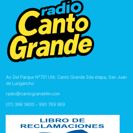
Av. Del Parque N°721 Urb. Canto Grande 2da etapa, San Juan
de Lurigancho
radio@cantograndefm.com
(01) 388 3800 – 990 769 969