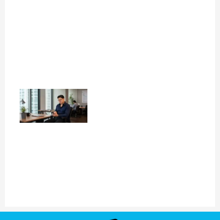
con la
nueva
Serie
SkyNomad
julio 31, 2026
Read More »
El rol de la
automatización
en la
postventa
¿cómo
fortalecer la
relación con
los clientes?
julio 31, 2026
Read More »