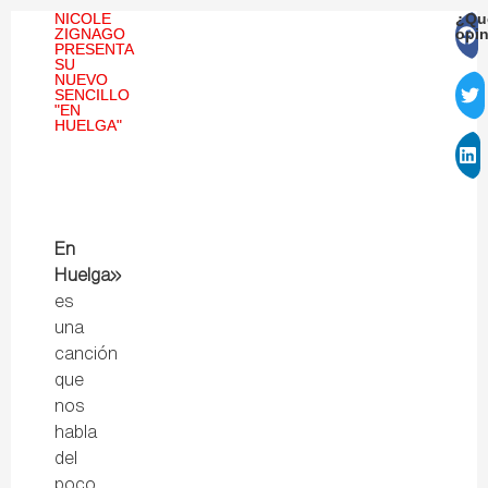
NICOLE
¿Qu
ZIGNAGO
opi
PRESENTA
SU
NUEVO
SENCILLO
"EN
HUELGA"
En
Huelga»
es
una
canción
que
nos
habla
del
poco