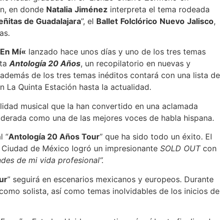
ón, en donde
Natalia
Jim
é
nez
interpreta el tema rodeada
e
ñ
itas de Guadalajara
”, el
Ballet
Folcl
ó
rico
Nuevo
Jalisco
,
as.
 En M
í
«
lanzado hace unos días y uno de los tres temas
sta
Antolog
í
a 20 A
ñ
os
, un recopilatorio en nuevas y
 además de los tres temas inéditos contará con una lista de
on La Quinta Estación hasta la actualidad.
ilidad musical que la han convertido en una aclamada
nsiderada como una de las mejores voces de habla hispana.
l “
Antolog
í
a 20 A
ñ
os Tour
” que ha sido todo un éxito. El
a Ciudad de México logró un impresionante
SOLD OUT
con
ndes de mi vida profesional
”
.
ur
” seguirá en escenarios mexicanos y europeos. Durante
como solista, así como temas inolvidables de los inicios de