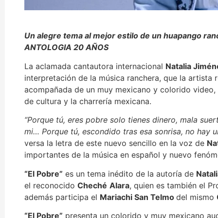
Un alegre tema al mejor estilo de un huapango ran
ANTOLOGIA 20 AÑOS
La aclamada cantautora internacional
Natalia Jim
é
n
interpretación de la música ranchera, que la artista
acompañada de un muy mexicano y colorido video, co
de cultura y la charrería mexicana.
“
Porque t
ú
, eres pobre solo tienes dinero, mala sue
mi
…
Porque t
ú
, escondido tras esa sonrisa, no hay 
versa la letra de este nuevo sencillo en la voz de
Na
importantes de la música en español y nuevo fenóm
“
El Pobre
”
es un tema inédito de la autoría de
Natal
el reconocido
Chech
é
Alara
, quien es también el P
además participa el
Mariachi San Telmo
del mismo
“
El Pobre
”
presenta un colorido y muy mexicano aud