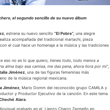
chero, el segundo sencillo de su nuevo álbum
ez
, estrena su nuevo sencillo
“
El Pobre
”
,
una alegre
 realiza acompañada del tradicional mariachi, pieza
n el cual hace un homenaje a la música y las tradiciones
rte eso no es lo que quiero, tienes todo, todo menos a
una alma bajo esa camisa, me das pena, ahora llora por mi
”
,
talia Jim
é
nez
, una de las figuras femeninas más
eno de la música regional mexicana.
ia Jim
é
nez
, Mario Domm del reconocido grupo CAMILA y
roductor y Productor Ejecutivo de la canción. En este tema
Chech
é
Alara
.
iovisual grabado en el Lienzo Charro Zermeño en