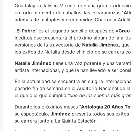
Guadalajara Jalisco México, con una gran producci
en todo momento de caballos, las escaramuzas “
Alt
además de múltiples y reconocidos Charros y Adelit
“
El Pobre
” es el segundo sencillo después de «
Creo
inéditos que presentará el próximo álbum de la arti
versiones de la trayectoria de
Natalia
Jim
é
nez
, que
los éxitos de Natalia desde el inicio de su carrera c
Natalia
Jim
é
nez
tiene una voz potente y una versat
artista internacional, y que la han llevado a ser co
En la actualidad se encuentra en su gira internaciona
pasado fin de semana en el Auditorio Nacional de l
el que dijo que cumplió
“
uno de los sue
ñ
os m
á
s gra
Durante los próximos meses “
Antolog
í
a 20 A
ñ
os To
su espectáculo,
Jim
é
nez
presenta todos sus éxitos 
su carrera junto a La Quinta Estación
.