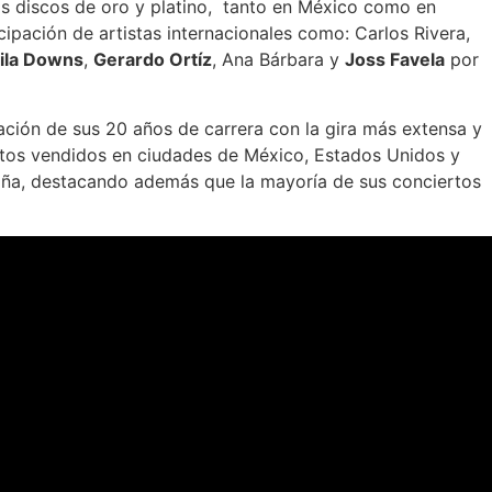
s discos de oro y platino, tanto en México como en
ipación de artistas internacionales como: Carlos Rivera,
ila Downs
,
Gerardo Ortíz
, Ana Bárbara y
Joss Favela
por
ración de sus 20 años de carrera con la gira más extensa y
etos vendidos en ciudades de México, Estados Unidos y
ña, destacando además que la mayoría de sus conciertos