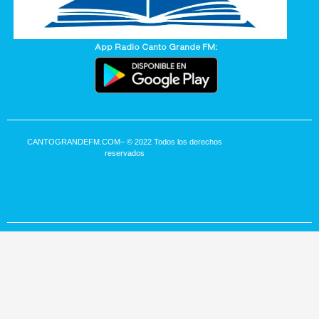
App Radio Canto Grande FM:
CANTOGRANDEFM.COM
– © 2022 Todos los derechos
reservados