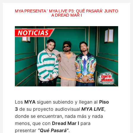
MYA PRESENTA ' MYA LIVE P3: QUÉ PASARÁ' JUNTO
A DREAD MAR I
Los
MYA
siguen subiendo y llegan al
Piso
3
de su proyecto audiovisual
MYA LIVE
,
donde se encuentran, nada más y nada
menos, que con
Dread Mar I
para
presentar
“Qué Pasará”
.