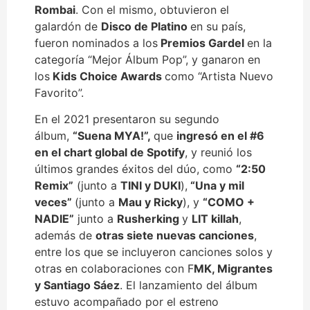
Rombai
. Con el mismo, obtuvieron el
galardón de
Disco de Platino
en su país,
fueron nominados a los
Premios Gardel
en la
categoría “Mejor Álbum Pop”, y ganaron en
los
Kids Choice Awards
como “Artista Nuevo
Favorito”.
En el 2021 presentaron su segundo
álbum,
“Suena MYA!”,
que
ingresó en el #6
en el chart global de Spotify
, y reunió los
últimos grandes éxitos del dúo, como
“2:50
Remix”
(junto a
TINI y DUKI
),
“Una y mil
veces”
(junto a
Mau y Ricky
), y
“COMO +
NADIE”
junto a
Rusherking
y
LIT killah
,
además de
otras siete nuevas canciones
,
entre los que se incluyeron canciones solos y
otras en colaboraciones con F
MK, Migrantes
y Santiago Sáez
. El lanzamiento del álbum
estuvo acompañado por el estreno