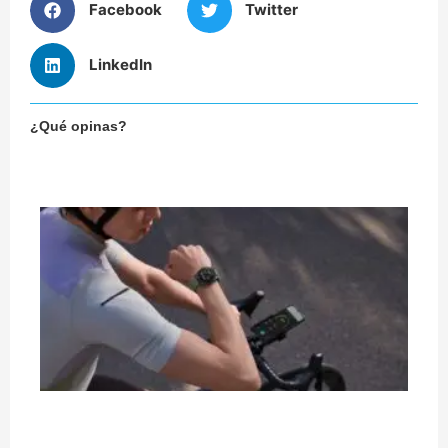
Facebook
Twitter
LinkedIn
¿Qué opinas?
¿
co
un
de
bi
en
de
mi
Ci
há
qu
pu