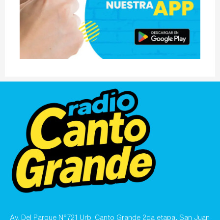
Av. Del Parque N°721 Urb. Canto Grande 2da etapa, San Juan