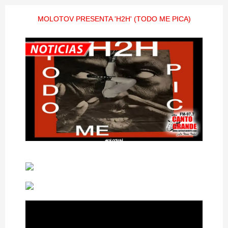
MOLOTOV PRESENTA 'H2H' (TODO ME PICA)