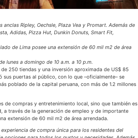
das anclas Ripley, Oechsle, Plaza Vea y Promart. Además de
a, Adidas, Pizza Hut, Dunkin Donuts, Smart Fit,
oblado de Lima posee una extensión de 60 mil m2 de área
 de lunes a domingo de 10 a.m. a 10 p.m.
de 250 tiendas y una inversión aproximada de US$ 85
 sus puertas al público, con lo que –oficialmente– se
 más poblado de la capital peruana, con más de 1.2 millones
s de compras y entretenimiento local, sino que también es
ad, a través de la generación de empleo y de importante
una extensión de 60 mil m2 de área arrendada.
experiencia de compra única para los residentes del
 de opciones para todos los gustos y necesidades. Además,