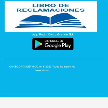
App Radio Canto Grande FM:
CANTOGRANDEFM.COM
– © 2022 Todos los derechos
reservados