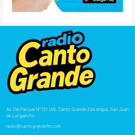
Av. Del Parque N°721 Urb. Canto Grande 2da etapa, San Juan
de Lurigancho
radio@cantograndefm.com