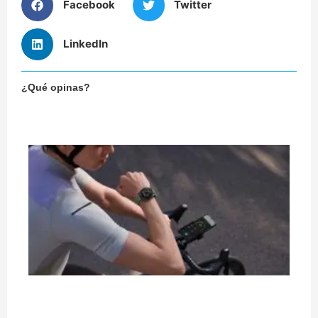
Facebook
Twitter
LinkedIn
¿Qué opinas?
¿
co
un
de
bi
en
de
mi
Ci
há
qu
pu