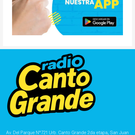
Av. Del Parque N°721 Urb. Canto Grande 2da etapa, San Juan