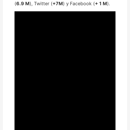
(
6.9 M
), Twitter (
+7M
) y
Facebook (
+ 1 M
).