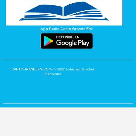
App Radio Canto Grande FM:
CANTOGRANDEFM.COM
– © 2022 Todos los derechos
reservados