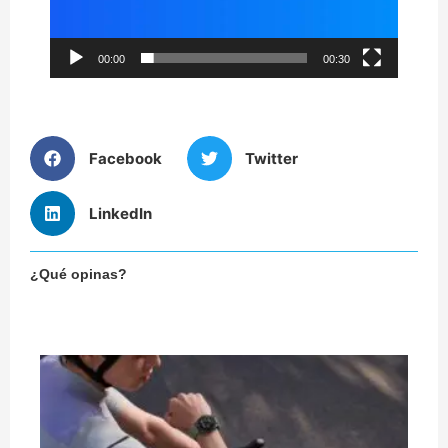
00:00
00:30
Facebook
Twitter
LinkedIn
¿Qué opinas?
¿
co
un
de