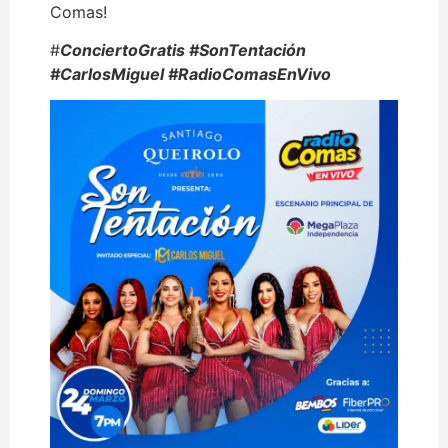
Comas!
#
ConciertoGratis #SonTentación
#CarlosMiguel #RadioComasEnVivo