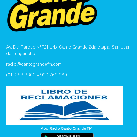
Av. Del Parque N°721 Urb. Canto Grande 2da etapa, San Juan
de Lurigancho
radio@cantograndefm.com
(01) 388 3800 – 990 769 969
App Radio Canto Grande FM: