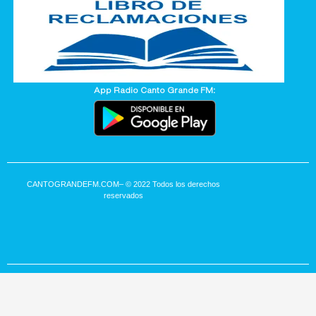
App Radio Canto Grande FM:
CANTOGRANDEFM.COM
– © 2022 Todos los derechos
reservados