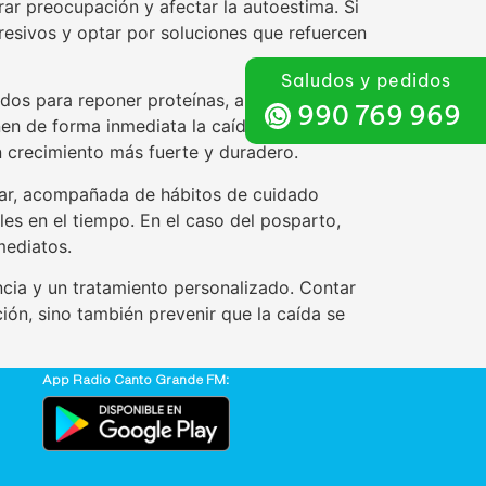
rar preocupación y afectar la autoestima. Si
resivos y optar por soluciones que refuercen
Saludos y pedidos
lados para reponer proteínas, aminoácidos y
990 769 969
nen de forma inmediata la caída, pero
un crecimiento más fuerte y duradero.
ilar, acompañada de hábitos de cuidado
es en el tiempo. En el caso del posparto,
mediatos.
ncia y un tratamiento personalizado. Contar
ión, sino también prevenir que la caída se
App Radio Canto Grande FM: