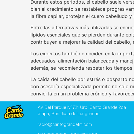
Durante estos periodos, el cabello suele vers
bien el crecimiento se restablece progresiva
la fibra capilar, protejan el cuero cabelludo 
Entre las alternativas más utilizadas se enc
lípidos esenciales que se pierden durante epi
contribuyen a mejorar la calidad del cabello,
Los expertos también coinciden en la import
adecuados, alimentación balanceada y manejo 
además, se recomienda respetar los tiempos 
La caída del cabello por estrés o posparto no
con asesoría especializada permite no solo me
convierta en un problema crónico y favorecer
Av. Del Parque N°721 Urb. Canto Grande 2da
etapa, San Juan de Lurigancho
radio@cantograndefm.com