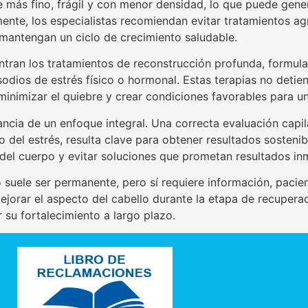
e más fino, frágil y con menor densidad, lo que puede gene
mente, los especialistas recomiendan evitar tratamientos ag
y mantengan un ciclo de crecimiento saludable.
uentran los tratamientos de reconstrucción profunda, formu
sodios de estrés físico o hormonal. Estas terapias no detie
 minimizar el quiebre y crear condiciones favorables para 
ancia de un enfoque integral. Una correcta evaluación cap
del estrés, resulta clave para obtener resultados sostenibl
del cuerpo y evitar soluciones que prometan resultados in
 suele ser permanente, pero sí requiere información, pacie
jorar el aspecto del cabello durante la etapa de recuperac
 su fortalecimiento a largo plazo.